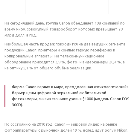
На сегодняшний день, группа Canon объединяет 198 компаний по
всему миру, совокупный товарооборот которых превышает 29
млрд долл. в год.
Наибольшая часть продаж приходится на два ведущих сегмента
продукции Canon: принтеры и компьютерную периферию и
копировальные аппараты. На телекоммуникационное
оборудование приходится 3,9 %, фото- и видеокамеры 20,4 %, а
на оптику 5,1 % от общего объёма реализации.
Фирма Canon первая в мире, преодолевшая «психологический»
барьер цены цифровой зеркальной любительской
фотокамеры, снизив его ниже уровня $1000 (модель Canon EOS
300D).
По состоянию на 2010 год, Canon — мировой лидер на рынке
фотоаппаратуры c рыночной долей 19 %, вслед идут Sony и Nikon.