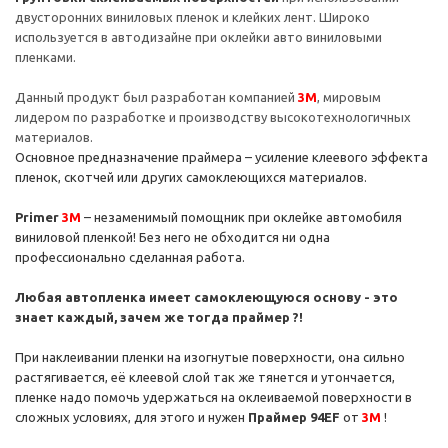
двусторонних виниловых пленок и клейких лент. Широко
используется в автодизайне при оклейки авто виниловыми
пленками.
Данный продукт был разработан компанией
3М
, мировым
лидером по разработке и производству высокотехнологичных
материалов.
Основное предназначение праймера – усиление клеевого эффекта
пленок, скотчей или других самоклеющихся материалов.
Primer
3M
– незаменимый помощник при оклейке автомобиля
виниловой пленкой! Без него не обходится ни одна
профессионально сделанная работа.
Любая автопленка имеет самоклеющуюся основу - это
знает каждый, зачем же тогда праймер ?!
При наклеивании пленки на изогнутые поверхности, она сильно
растягивается, её клеевой слой так же тянется и утончается,
пленке надо помочь удержаться на оклеиваемой поверхности в
сложных условиях, для этого и нужен
Праймер 94EF
от
3М
!