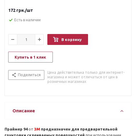
таким поверхностям как ABS пластик, черный и
нержавеющий металл, окрашенный или грунтованный металл
172
грн.
/шт
и поверхности, стекло, дерево, полипропилен, полиэтилен,
сочетание PET/PBT. Часто применяется при оклейке
Есть в наличии
автомобилей, пластиковых деталей, различных вставок,
выпуклых, и не стандартных форм поверхностей - виниловой
пленкой. Наносится на очищенную и обезжиренную
В корзину
поверхность.
Купить в 1 клик
Цена действительна только для интернет-
Поделиться
магазина и может отличаться от цен в
розничных магазинах
Описание
Праймер 94
от
3M
предназначен для предварительной
грунтовки склеиваемых поверхностей
при использовании