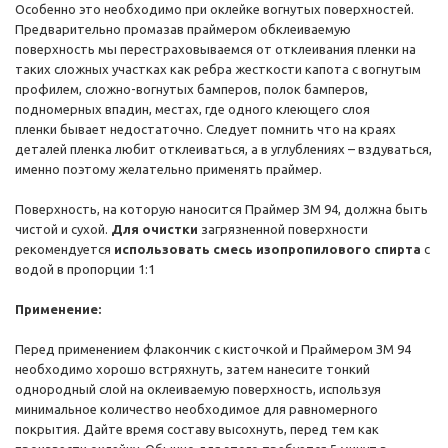
Особенно это необходимо при оклейке вогнутых поверхностей.
Предварительно промазав праймером обклеиваемую
поверхность мы перестраховываемся от отклеивания пленки на
таких сложных участках как ребра жесткости капота с вогнутым
профилем, сложно-вогнутых бамперов, полок бамперов,
подномерных впадин, местах, где одного клеющего слоя
пленки бывает недостаточно. Следует помнить что на краях
деталей пленка любит отклеиваться, а в углублениях – вздуваться,
именно поэтому желательно применять праймер.
Поверхность, на которую наносится Праймер ЗМ 94, должна быть
чистой и сухой.
Для очистки
загрязненной поверхности
рекомендуется
использовать смесь изопропилового спирта
с
водой в пропорции 1:1
Применение:
Перед применением флакончик с кисточкой и Праймером ЗМ 94
необходимо хорошо встряхнуть, затем нанесите тонкий
однородный слой на оклеиваемую поверхность, используя
минимальное количество необходимое для равномерного
покрытия. Дайте время составу высохнуть, перед тем как