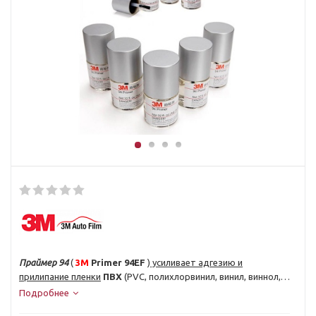
Праймер 94
(
3M
Primer 94EF
)
усиливает адгезию и
прилипание пленки
ПВХ
(PVC, полихлорвинил, винил, виннол,
ниппеон и др.) к поверхности оклеиваемого материала.
Подробнее
Предназначен для лучшего склеивания виниловых пленок
к