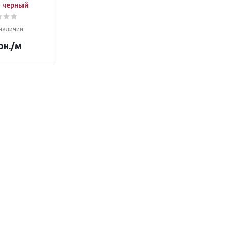
 черный
 наличии
рн.
/м