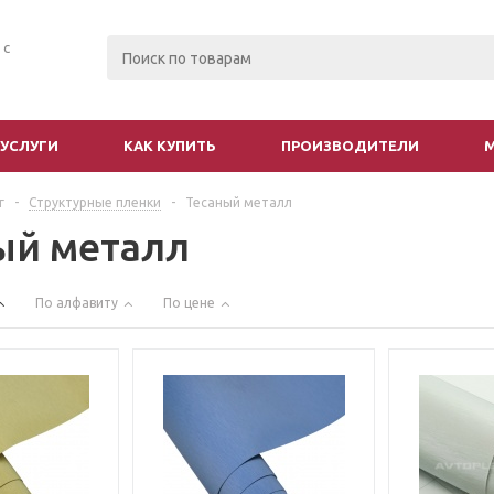
 с
УСЛУГИ
КАК КУПИТЬ
ПРОИЗВОДИТЕЛИ
г
-
Структурные пленки
-
Тесаный металл
ый металл
По алфавиту
По цене