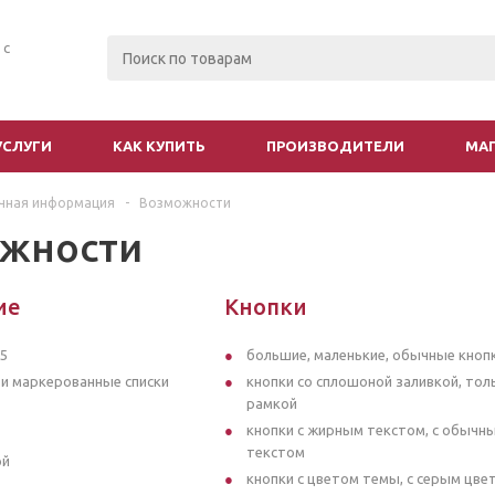
 с
УСЛУГИ
КАК КУПИТЬ
ПРОИЗВОДИТЕЛИ
МА
чная информация
-
Возможности
жности
ие
Кнопки
h5
большие, маленькие, обычные кноп
и маркерованные списки
кнопки со сплошоной заливкой, тол
рамкой
кнопки с жирным текстом, с обычн
текстом
ой
кнопки с цветом темы, с серым цве