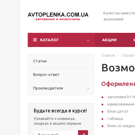
Качество вместе
экономией
КАТАЛОГ
АКЦИИ
Главная
-
Справо
Статьи
Возмо
Вопрос-ответ
Оформлен
Производители
заголовки h1-
нумерованные 
Будьте всегда в курсе!
блок цитат
Узнавайте о новинках,
таблица
скидках и акциях первым
блок со скидк