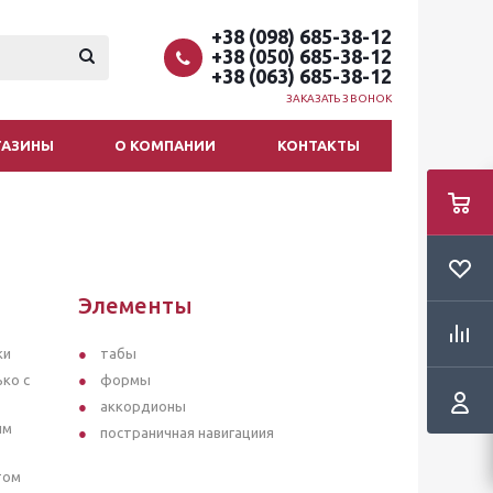
+38 (098) 685-38-12
+38 (050) 685-38-12
+38 (063) 685-38-12
ЗАКАЗАТЬ ЗВОНОК
ГАЗИНЫ
О КОМПАНИИ
КОНТАКТЫ
Элементы
ки
табы
ько с
формы
аккордионы
ым
постраничная навигациия
том