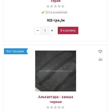
серая
Есть в наличии
925
грн.
/м
В корзину
Хит продаж
Алькантара - замша
черная