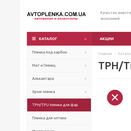
Качество вместе
экономией
КАТАЛОГ
АКЦИИ
Пленка под карбон
Главная
-
Катало
TPH/T
Мат и Глянец
Алькантара
Хром пленка
TPH/TPU пленки для фар
Пленка для оптики