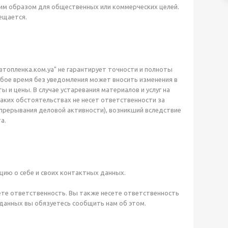
им образом для общественных или коммерческих целей.
ещается.
Автопленка.ком.уа" не гарантирует точности и полноты
любое время без уведомления может вносить изменения в
ы и цены. В случае устаревания материалов и услуг на
 каких обстоятельствах не несет ответственности за
 прерывания деловой активности), возникший вследствие
а.
цию о себе и своих контактных данных.
сете ответственность. Вы также несете ответственность
х данных вы обязуетесь сообщить нам об этом.