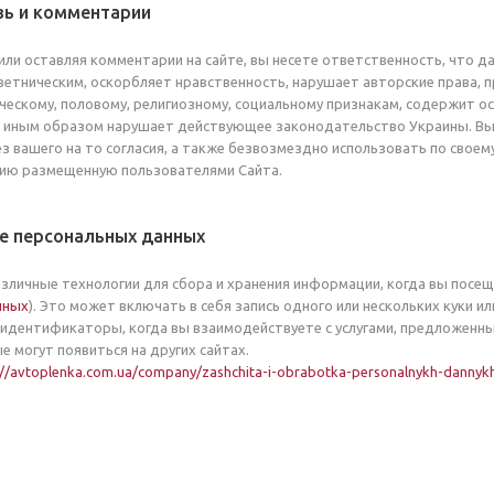
зь и комментарии
или оставляя комментарии на сайте, вы несете ответственность, что 
етническим, оскорбляет нравственность, нарушает авторские права, 
ическому, половому, религиозному, социальному признакам, содержит ос
о иным образом нарушает действующее законодательство Украины. Вы
з вашего на то согласия, а также безвозмездно использовать по своем
ю размещенную пользователями Сайта.
е персональных данных
зличные технологии для сбора и хранения информации, когда вы посещ
нных
). Это может включать в себя запись одного или нескольких куки
 идентификаторы, когда вы взаимодействуете с услугами, предложенны
е могут появиться на других сайтах.
://avtoplenka.com.ua/company/zashchita-i-obrabotka-personalnykh-dannyk