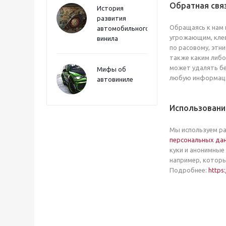
Обратная свя
История
развития
Обращаясь к нам 
автомобильного
угрожающим, клев
винила
по расовому, этн
также каким либ
может удалять бе
Мифы об
любую информаци
автовиниле
Использовани
Мы используем ра
персональных да
куки и анонимные
например, которы
Подробнее:
https