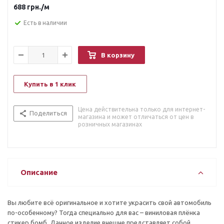
плёнку стикер бомб в нашем интернет-магазине, вы
688
грн.
/м
получаете высококачественное средство для оклейки своего
автомобиля, имеющее оригинальный, неповторимый дизайн.
Есть в наличии
В корзину
Купить в 1 клик
Цена действительна только для интернет-
Поделиться
магазина и может отличаться от цен в
розничных магазинах
Описание
Вы любите всё оригинальное и хотите украсить свой автомобиль
по-особенному? Тогда специально для вас – виниловая плёнка
стикер бомб. Данное изделие внешне представляет собой