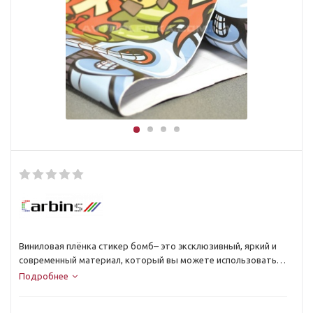
Виниловая плёнка стикер бомб– это эксклюзивный, яркий и
современный материал, который вы можете использовать
для оклейки кузова своего авто и его отдельных элементов.
Подробнее
Внешне материал представляет собой множество наклеек,
размещённых на одной поверхности. Приобретая виниловую