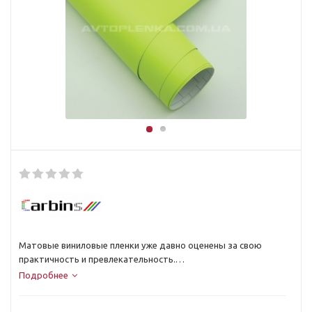
Матовые виниловые пленки уже давно оценены за свою
практичность и превлекательность.
Это самые универсальные пленки для авто стайлинга и
Подробнее
отделки любых бытовых предметов.
В нашем интернет магазине Вы сможете выбрать пленку