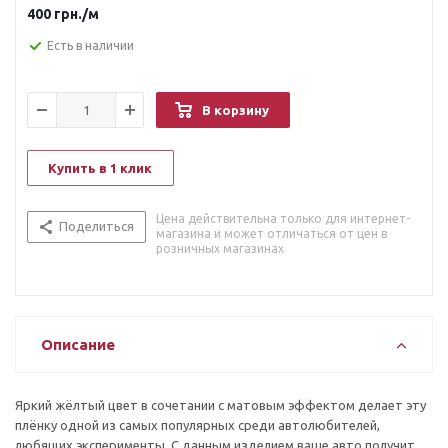
любого интересующего цвета и структуры.
400
грн.
/м
Все материалы обладают высокими показателями качества
как при установке так и в эксплуатации.
Есть в наличии
В корзину
Купить в 1 клик
Цена действительна только для интернет-
Поделиться
магазина и может отличаться от цен в
розничных магазинах
Описание
Яркий жёлтый цвет в сочетании с матовым эффектом делает эту
плёнку одной из самых популярных среди автолюбителей,
любящих эксперименты. С данным изделием ваше авто получит