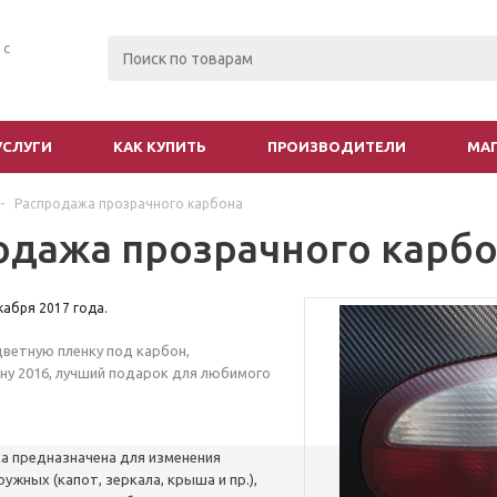
 с
УСЛУГИ
КАК КУПИТЬ
ПРОИЗВОДИТЕЛИ
МА
-
Распродажа прозрачного карбона
одажа прозрачного карб
екабря 2017 года.
цветную пленку под карбон,
ону 2016, лучший подарок для любимого
а предназначена для изменения
ужных (капот, зеркала, крыша и пр.),