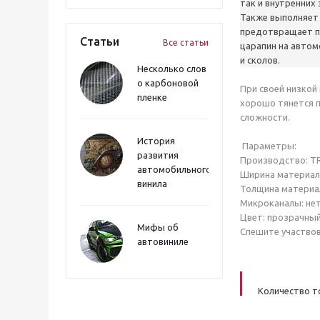
так и внутренних
Также выполняет 
предотвращает п
Статьи
Все статьи
царапин на автом
и сколов.
Несколько слов
о карбоновой
При своей низкой
пленке
хорошо тянется п
сложности.
История
Параметры:
развития
Производство: T
автомобильного
Ширина материала
винила
Толщина материал
Микроканалы: не
Цвет: прозрачны
Мифы об
Спешите участвов
автовиниле
Количество т