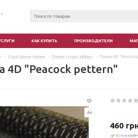
 с
УСЛУГИ
КАК КУПИТЬ
ПРОИЗВОДИТЕЛИ
МА
г
-
Структурные пленки
-
Пленка стерео эффект
-
Пленка 4D "Peacock p
 4D "Peacock pettern"
460
грн
Есть в нали