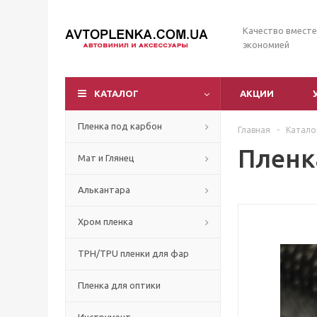
Качество вместе
экономией
КАТАЛОГ
АКЦИИ
Пленка под карбон
Главная
-
Катало
Пленка
Мат и Глянец
Алькантара
Хром пленка
TPH/TPU пленки для фар
Пленка для оптики