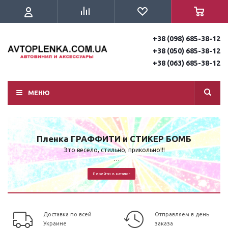
+38 (098) 685-38-12
+38 (050) 685-38-12
+38 (063) 685-38-12
МЕНЮ
Пленка ГРАФФИТИ и СТИКЕР БОМБ
Это весело, стильно, прикольно!!!
о
Sticker Bombing – новомодное направление, которое являет собой
Перейти в каталог
картинку или картину с большим количеством расположенных на ней
тематических рисунков. Стикер бомбинг может включать в себя
десятки и сотни картинок, которые расположены в хаотичном
порядке.
Доставка по всей
Отправляем в день
Украине
заказа