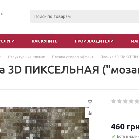
 с
УСЛУГИ
КАК КУПИТЬ
ПРОИЗВОДИТЕЛИ
МА
г
-
Структурные пленки
-
Пленка стерео эффект
-
Пленка 3D ПИКСЕЛЬН
а 3D ПИКСЕЛЬНАЯ ("моза
460
грн
Есть в нали